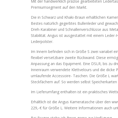
Mit der handwerklich präzise gearbeiteten Ledert
Premiumsegment auf den Markt.
Die in Schwarz und Khaki-Braun erhältlichen Kamer
Bestes natürlich gegerbtes Bullenleder und gewach
Dreh-Karabiner und Schnallenverschlüsse aus Metall
Stabilität. Angus ist ausgestattet mit einem Leder
Lederpolster.
Im Innern befinden sich in Größe S zwei variabel ei
flexibel versetzbare zweite Rückwand. Diese ermögl
Anpassung an das Equipment. Eine DSLR, bis zu dre
Innenraum verwendete Klettvelours und die dicke 
umlaufende Accessoire- Taschen. Die Größe L wart
Steckfächern auf. So werden selbst Speicherkarten s
Im Lieferumfang enthalten ist ein praktisches Wett
Erhältlich ist die Angus Kameratasche über den ww
229,-€ für Größe L. Weitere Informationen auch u
Bei Fragen stehe ich Ihnen gerne zur Verfügung.