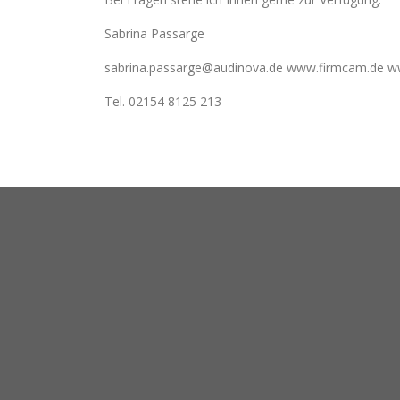
Sabrina Passarge
sabrina.passarge@audinova.de www.firmcam.de w
Tel. 02154 8125 213