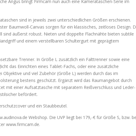
asche Angus bringt Firmcam nun auch eine Kamerataschen-Serie im
ataschen sind in jeweils zwei unterschiedlichen Größen erschienen.
ster Baumwoll-Canvas sorgen für ein klassisches, zeitloses Design. D
 sind äußerst robust. Nieten und doppelte Flachnähte bieten subtile
-Handgriff und einem verstellbaren Schultergurt mit geprägtem
nsetzbare Trenner. In Größe L zusätzlich ein Falttrenner sowie eine
icht das Einrichten eines Tablet-Fachs, oder eine zusätzliche
i Objektive und viel Zubehör (Größe L) werden durch das im
Polsterung bestens geschützt. Ergänzt wird das Raumangebot durch
et mit einer Aufsatztasche mit separatem Reißverschluss und Leder-
tilsicher befördert.
erschutzcover und ein Staubbeutel.
w.audinova.de Webshop. Die UVP liegt bei 179,-€ für Größe S, bzw. be
nter www.firmcam.de.