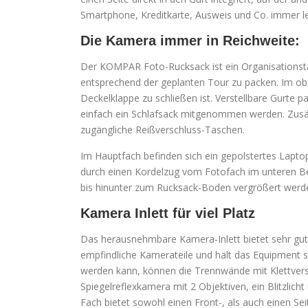
Smartphone, Kreditkarte, Ausweis und Co. immer lei
Die Kamera immer in Reichweite:
Der KOMPAR Foto-Rucksack ist ein Organisationst
entsprechend der geplanten Tour zu packen. Im obe
Deckelklappe zu schließen ist. Verstellbare Gurte
einfach ein Schlafsack mitgenommen werden. Zusätz
zugängliche Reißverschluss-Taschen.
Im Hauptfach befinden sich ein gepolstertes Lapto
durch einen Kordelzug vom Fotofach im unteren Be
bis hinunter zum Rucksack-Boden vergrößert werd
Kamera Inlett für viel Platz
Das herausnehmbare Kamera-Inlett bietet sehr gut
empfindliche Kamerateile und hält das Equipment si
werden kann, können die Trennwände mit Klettversc
Spiegelreflexkamera mit 2 Objektiven, ein Blitzlich
Fach bietet sowohl einen Front-, als auch einen Seit