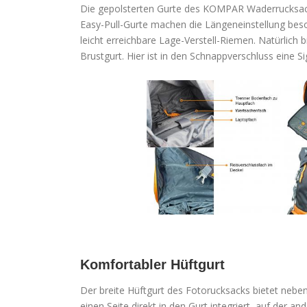
Die gepolsterten Gurte des KOMPAR Waderrucksack
Easy-Pull-Gurte machen die Längeneinstellung bes
leicht erreichbare Lage-Verstell-Riemen. Natürlich
Brustgurt. Hier ist in den Schnappverschluss eine Sig
Komfortabler Hüftgurt
Der breite Hüftgurt des Fotorucksacks bietet nebe
einen Seite direkt in den Gurt integriert, auf der 