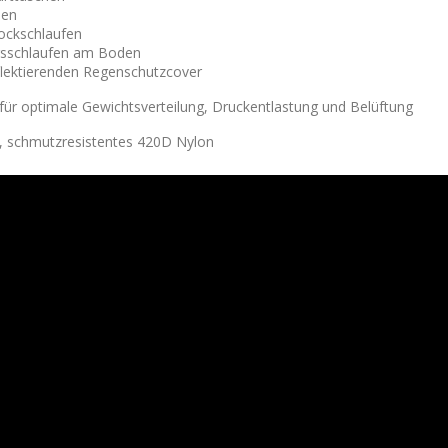
hen
tockschlaufen
gsschlaufen am Boden
lektierenden Regenschutzcover
ür optimale Gewichtsverteilung, Druckentlastung und Belüftung
 schmutzresistentes 420D Nylon