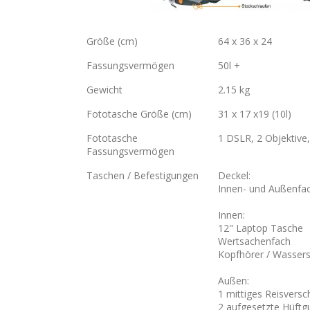
Größe (cm)
64 x 36 x 24
Fassungsvermögen
50l +
Gewicht
2.15 kg
Fototasche Größe (cm)
31 x 17 x19 (10l)
Fototasche
1 DSLR, 2 Objektive, 
Fassungsvermögen
Taschen / Befestigungen
Deckel:
Innen- und Außenfac
Innen:
12" Laptop Tasche
Wertsachenfach
Kopfhörer / Wasser
Außen:
1 mittiges Reisversc
2 aufgesetzte Hüftg