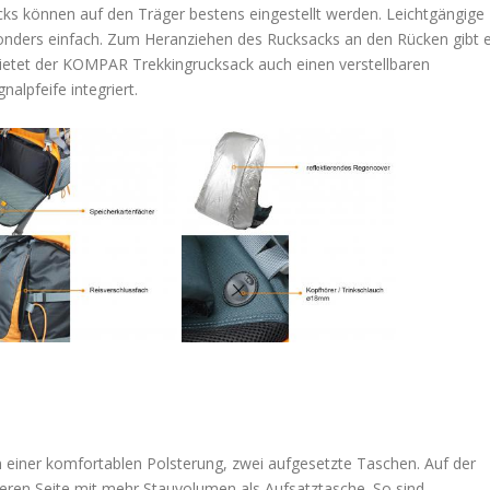
s können auf den Träger bestens eingestellt werden. Leichtgängige
onders einfach. Zum Heranziehen des Rucksacks an den Rücken gibt 
 bietet der KOMPAR Trekkingrucksack auch einen verstellbaren
nalpfeife integriert.
n einer komfortablen Polsterung, zwei aufgesetzte Taschen. Auf der
anderen Seite mit mehr Stauvolumen als Aufsatztasche. So sind