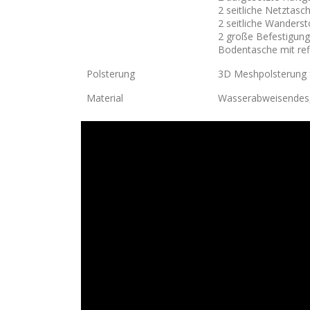
2 seitliche Netztasc
2 seitliche Wanders
2 große Befestigun
Bodentasche mit ref
Polsterung
3D Meshpolsterung f
Material
Wasserabweisendes,