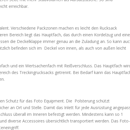
cht erreichbar.
alent. Verschiedene Packzonen machen es leicht den Rucksack
ren Bereich liegt das Hauptfach, das durch einen Kordelzug und eine
 passen die Deckelklappe immer genau an die Zuladung an. So kann au
lich befinden sich im Deckel von innen, als auch von außen leicht
pfach und ein Wertsachenfach mit Reißverschluss. Das Hauptfach wir
reich des Treckingrucksacks getrennt. Bei Bedarf kann das Hauptfac
en.
en Schutz für das Foto Equipment. Die Polsterung schützt
cher an Ort und Stelle. Damit das Inlett für jede Ausrüstung angepas
hluss überall im Inneren befestigt werden. Mindestens kann so 1
t und diverse Accessoires übersichtlich transportiert werden. Das Foto-
eneingriff.