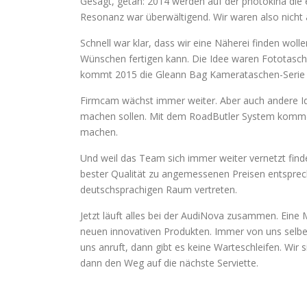
Gesagt, getan: 2014 werden auf der photokina die 
Resonanz war überwältigend. Wir waren also nicht a
Schnell war klar, dass wir eine Näherei finden woll
Wünschen fertigen kann. Die Idee waren Fototasche
kommt 2015 die Gleann Bag Kamerataschen-Serie 
Firmcam wächst immer weiter. Aber auch andere Id
machen sollen. Mit dem RoadButler System kommen
machen.
Und weil das Team sich immer weiter vernetzt fin
bester Qualität zu angemessenen Preisen entsprech
deutschsprachigen Raum vertreten.
Jetzt läuft alles bei der AudiNova zusammen. Eine
neuen innovativen Produkten. Immer von uns selber
uns anruft, dann gibt es keine Warteschleifen. Wi
dann den Weg auf die nächste Serviette.