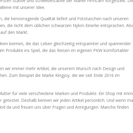
ersten Stative und Schwebestative der Marke Firmcam vorgestellt. Di
lleine mit unserer Idee.
en, die hervorragende Qualität liefert und Fototaschen nach unseren
n, die nicht dem üblichen schwarzen Nylon-Einerlei entsprachen. Als
auf den Markt.
een keimen, die das Leben gleichzeitig entspannter und spannender
 Produkte ins Spiel, die das Reisen im eigenen PKW komfortabler
den wir immer mehr Artikel, die unserem Wunsch nach Design und
en. Zum Beispiel die Marke Kingjoy, die wir seit Ende 2016 im
 Mutter für viele verschiedene Marken und Produkte. Ein Shop mit imm
 getestet. Deshalb kennen wir jeden Artikel persönlich. Und wenn m
r sind da und freuen uns über Fragen und Anregungen. Manche finden