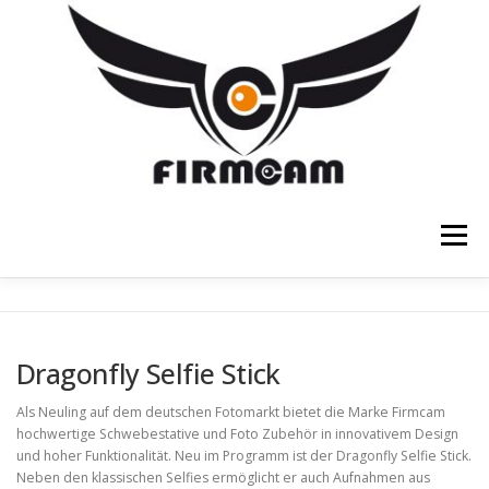
Zum
Inhalt
springen
Menü
SCHWEBESTATIVE
FOTOSTATIVE
Dragonfly Selfie Stick
FOTOTASCHEN
FOTOEQUIPMENT
SHOP
Als Neuling auf dem deutschen Fotomarkt bietet die Marke Firmcam
hochwertige Schwebestative und Foto Zubehör in innovativem Design
und hoher Funktionalität. Neu im Programm ist der Dragonfly Selfie Stick.
Neben den klassischen Selfies ermöglicht er auch Aufnahmen aus
ÜBER FIRMCAM