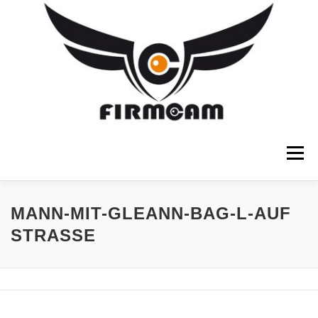
Zum
Inhalt
springen
Menü
SCHWEBESTATIVE
FOTOSTATIVE
MANN-MIT-GLEANN-BAG-L-AUF
STRASSE
FOTOTASCHEN
FOTOEQUIPMENT
SHOP
ÜBER FIRMCAM