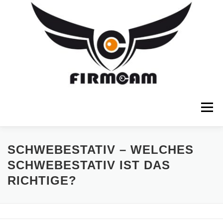
Zum
Inhalt
springen
Menü
SCHWEBESTATIVE
FOTOSTATIVE
SCHWEBESTATIV – WELCHES
SCHWEBESTATIV IST DAS
RICHTIGE?
FOTOTASCHEN
FOTOEQUIPMENT
SHOP
ÜBER FIRMCAM