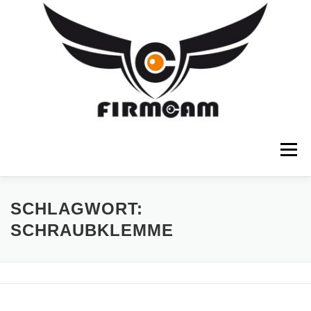
Zum
Inhalt
springen
Menü
SCHWEBESTATIVE
FOTOSTATIVE
SCHLAGWORT:
SCHRAUBKLEMME
FOTOTASCHEN
FOTOEQUIPMENT
SHOP
ÜBER FIRMCAM