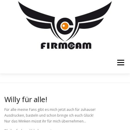
Zum
Inhalt
springen
Menü
SCHWEBESTATIVE
FOTOSTATIVE
Willy für alle!
FOTOTASCHEN
FOTOEQUIPMENT
SHOP
Für alle meine Fans gibt es mich jetzt auch für zuhause!
Ausdrucken, basteln und schon bringe ich euch Glück!
Nur das Winken müsst ihr für mich übernehmen…
ÜBER FIRMCAM