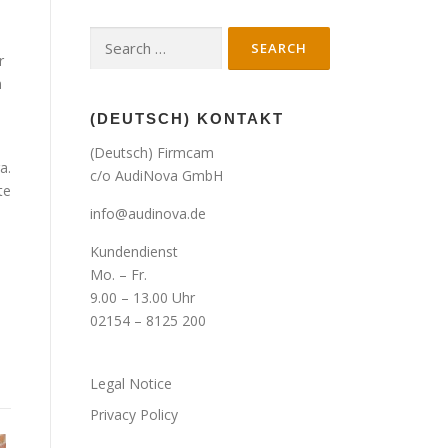
Search
r
for:
m
(DEUTSCH) KONTAKT
(Deutsch) Firmcam
a.
c/o AudiNova GmbH
te
info@audinova.de
Kundendienst
Mo. – Fr.
9.00 – 13.00 Uhr
02154 – 8125 200
Legal Notice
Privacy Policy