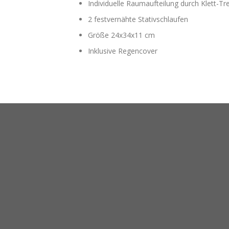
Individuelle Raumaufteilung durch Klett-Tr
2 festvernähte Stativschlaufen
Größe 24x34x11 cm
Inklusive Regencover