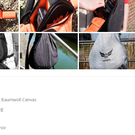
em Baumwoll-Canvas
ng
hör